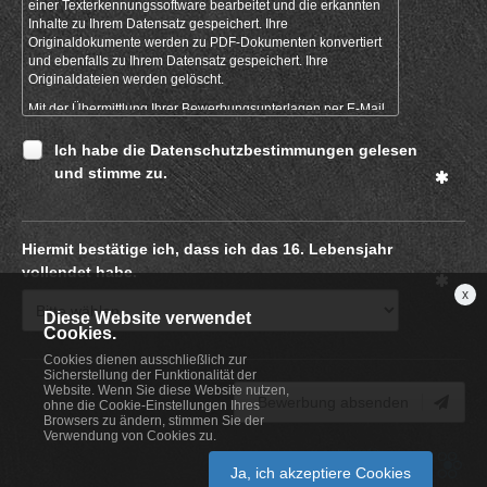
einer Texterkennungssoftware bearbeitet und die erkannten
Inhalte zu Ihrem Datensatz gespeichert. Ihre
Originaldokumente werden zu PDF-Dokumenten konvertiert
und ebenfalls zu Ihrem Datensatz gespeichert. Ihre
Originaldateien werden gelöscht.
Mit der Übermittlung Ihrer Bewerbungsunterlagen per E-Mail
werden diese automatisch ausgelesen und in unserem
Bewerbermanagementsystem erfasst. Hierbei werden alle
Ich habe die Datenschutzbestimmungen gelesen
mitgesendeten Dokumente (Anschreiben, Lebenslauf,
und stimme zu.
Zeugnisse und sonstige Nachweise) sowie die darin
enthaltenen Informationen gespeichert.
Sollten Sie uns Ihre Bewerbungsunterlagen noch persönlich
Hiermit bestätige ich, dass ich das 16. Lebensjahr
oder auf dem Postweg übermitteln, digitalisieren wir diese
zunächst und erfassen sie anschließend ebenfalls in
vollendet habe.
unserem Bewerbermanagementsystem. Die
x
Originalunterlagen senden wir Ihnen umgehend wieder
Diese Website verwendet
zurück.
Cookies.
Cookies dienen ausschließlich zur
Unzulässige Inhalte
Sicherstellung der Funktionalität der
Website. Wenn Sie diese Website nutzen,
Sie sind allein für den Inhalt der eingestellten Texte
Bewerbung absenden
ohne die Cookie-Einstellungen Ihres
verantwortlich. Bitte stellen Sie sicher, dass Sie uns keine
Browsers zu ändern, stimmen Sie der
Dateianhänge mit Viren oder Würmern zusenden.
Verwendung von Cookies zu.
Persönliche Daten, die Sie an uns übermitteln, sollten in der
Regel folgendes nicht enthalten:
Ja, ich akzeptiere Cookies